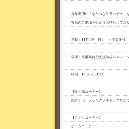
毎年恒例の「きたつな学童バザー」
皆様のご来場を心よりお待ちしてお
日時：11月1日（日） ※雨天決行
場所：北綱島特別支援学校バスレー
時間：10:30～13:00
【食べ物コーナー】
焼きそば、フランクフルト、つきた
【こどもコーナー】
ゲームコーナー