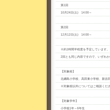
第1回
10月24日(土) 14:00～
第2回
12月12日(土) 14:00～
※約1時間半程度を予定しています。
2回とも同じ内容ですので、いずれか
【対象校】
北綱島小学校、高田東小学校、新吉
※対象校以外についてはご相談くだ
【対象学年】
小学校1年～6年生