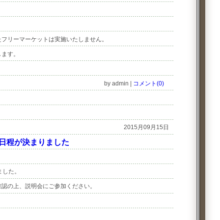
たフリーマーケットは実施いたしません。
します。
by admin
|
コメント(0)
2015月09月15日
の日程が決まりました
ました。
確認の上、説明会にご参加ください。